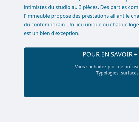
intimistes du studio au 3 pièces. Des parties co
l'immeuble propose des prestations alliant le cha
du contemporain. Un lieu unique où chaque log
est un bien d'exception.
POUR EN SAVOIR 
Vous souhaitez plus de précis
Typologies, surfaces,
Footer