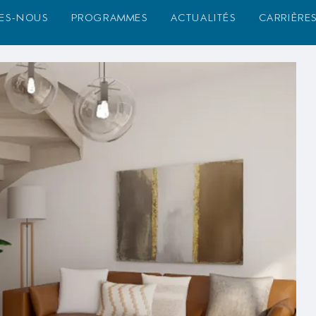
es-nous
programmes
actualités
carrière