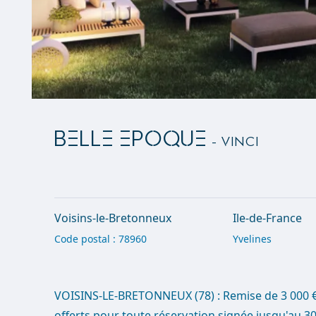
BELLE EPOQUE
- Vinci
Voisins-le-Bretonneux
Ile-de-France
Code postal : 78960
Yvelines
VOISINS-LE-BRETONNEUX (78) : Remise de 3 000 €/
offerts pour toute réservation signée jusqu'au 30