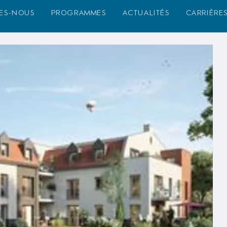
es-nous
programmes
actualités
carrière