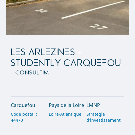
LES ARLEZINES -
STUDENTLY CARQUEFOU
- Consultim
Carquefou
Pays de la Loire
LMNP
Code postal :
Loire-Atlantique
Strategie
44470
d'investissement