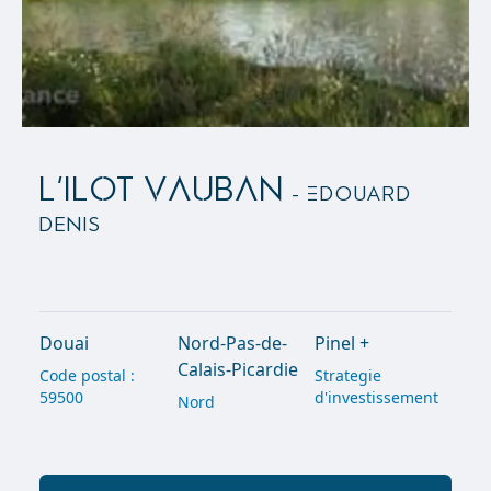
L'ILOT VAUBAN
- Edouard
Denis
Douai
Nord-Pas-de-
Pinel +
Calais-Picardie
Code postal :
Strategie
59500
d'investissement
Nord