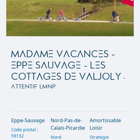
MADAME VACANCES -
EPPE SAUVAGE - LES
COTTAGES DE VALJOLY
-
Attentif LMNP
Eppe-Sauvage
Nord-Pas-de-
Amortissable
Calais-Picardie
Loisir
Code postal :
59132
Nord
Strategie