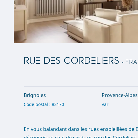
RUE DES CORDELIERS
- Fra
Brignoles
Provence-Alpes
Code postal : 83170
Var
En vous balandant dans les rues ensoleillées de 
découvrir un coin de verdure, rue des Cordeliers