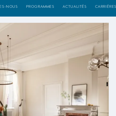
es-nous
programmes
actualités
carrière