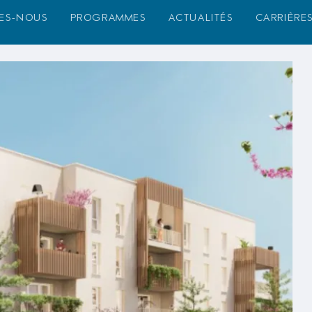
es-nous
programmes
actualités
carrière