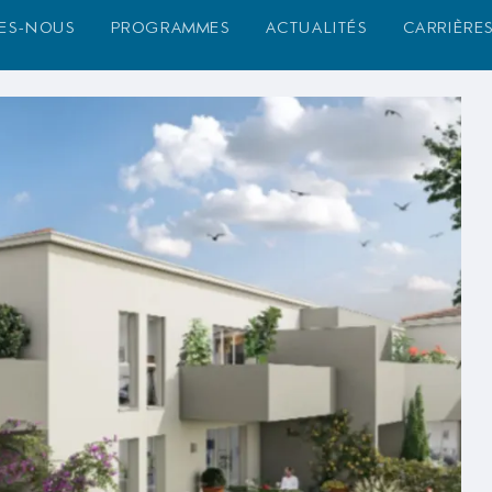
es-nous
programmes
actualités
carrière