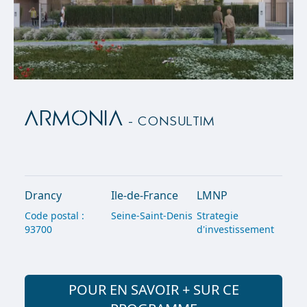
ARMONIA
- Consultim
Drancy
Ile-de-France
LMNP
Code postal :
Seine-Saint-Denis
Strategie
93700
d'investissement
POUR EN SAVOIR + SUR CE