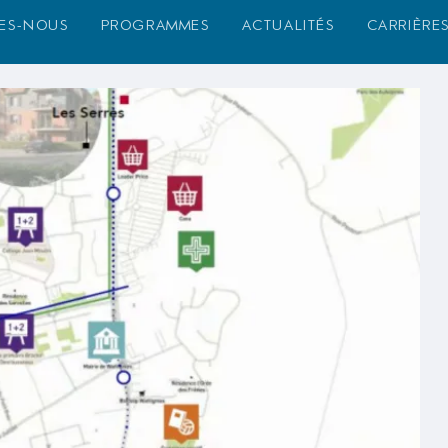
es-nous
programmes
actualités
carrière