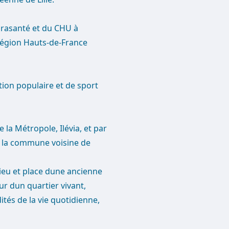
urasanté et du CHU à
région Hauts-de-France
tion populaire et de sport
e la Métropole, Ilévia, et par
s la commune voisine de
lieu et place dune ancienne
ur dun quartier vivant,
tés de la vie quotidienne,