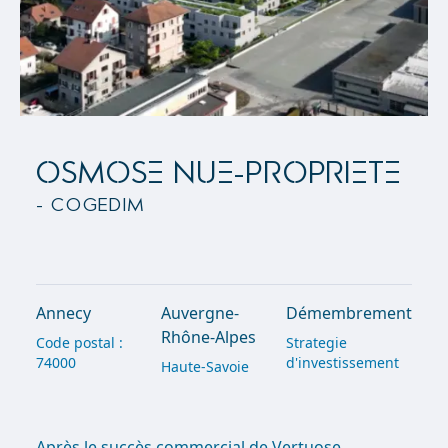
OSMOSE NUE-PROPRIETE
- Cogedim
Annecy
Auvergne-
Démembrement
Rhône-Alpes
Code postal :
Strategie
74000
d'investissement
Haute-Savoie
Après le succès commercial de Vertuose,