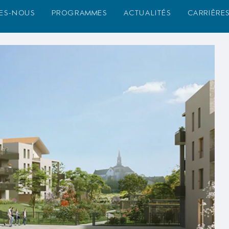
es-nous
programmes
actualités
carrière