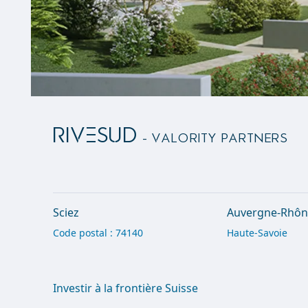
RIVESUD
- Valority Partners
Sciez
Auvergne-Rhôn
Code postal : 74140
Haute-Savoie
Investir à la frontière Suisse