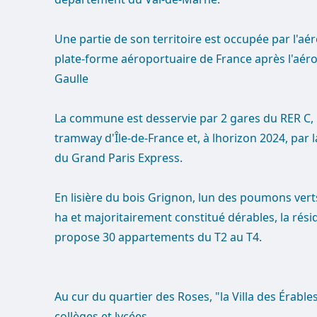
Une partie de son territoire est occupée par l'aé
plate-forme aéroportuaire de France après l'aéro
Gaulle
La commune est desservie par 2 gares du RER C, p
tramway d'Île-de-France et, à lhorizon 2024, par 
du Grand Paris Express.
En lisière du bois Grignon, lun des poumons verts
ha et majoritairement constitué dérables, la rési
propose 30 appartements du T2 au T4.
Au cur du quartier des Roses, "la Villa des Érable
collèges et lycées.