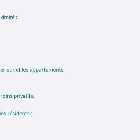
imité :
extérieur et les appartements
rdins privatifs.
es résidents :