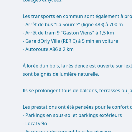
Les transports en commun sont également à prox
- Arrêt de bus "La Source" (ligne 483) à 700 m
- Arrêt de tram 9 "Gaston Viens" à 1,5 km
- Gare dOrly Ville (RER C) à 5 min en voiture
- Autoroute A86 à 2 km
À lorée dun bois, la résidence est ouverte sur l
sont baignés de lumière naturelle.
Ils se prolongent tous de balcons, terrasses ou ja
Les prestations ont été pensées pour le confort d
- Parkings en sous-sol et parkings extérieurs
- Local vélo
- Ascenseur desservant tous les niveaux