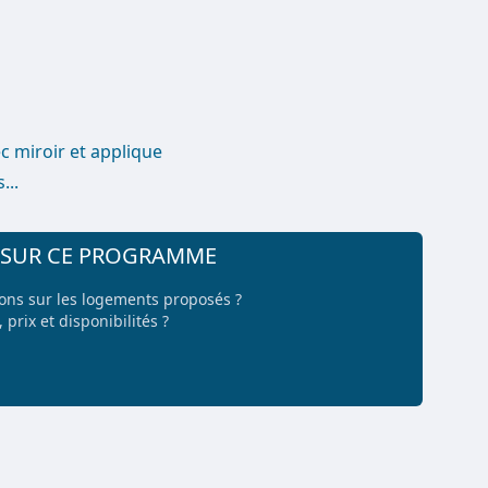
c miroir et applique
...
+ SUR CE PROGRAMME
ions sur les logements proposés ?
 prix et disponibilités ?