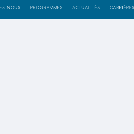
es-nous
programmes
actualités
carrière